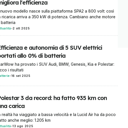
igliora l'efficienza
l nuovo modello nasce sulla piattaforma SPA2 a 800 volt: così
a ricarica arriva a 350 kW di potenza. Cambiano anche motore
 batteria
ttualità
-
2 ott 2025
fficienza e autonomia di 5 SUV elettrici
ortati allo 0% di batteria
arWow ha provato i SUV Audi, BMW, Genesis, Kia e Polestar:
cco i risultati
atterie
-
16 set 2025
Polestar 3 da record: ha fatto 935 km con
una carica
n realtà ha viaggiato a bassa velocità e la Lucid Air ha da poco
atto anche meglio: 1.205 km
ttualità
-
13 ago 2025