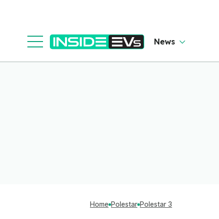
News
Home
Polestar
Polestar 3