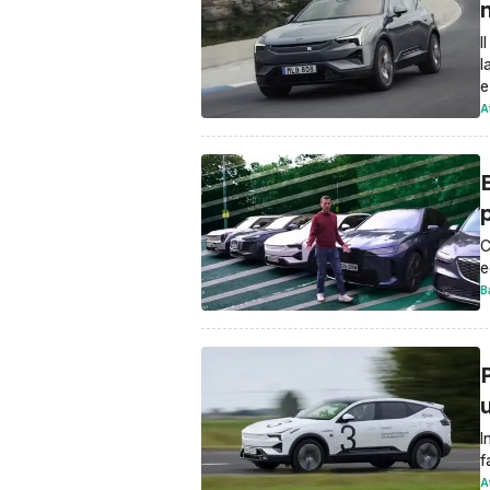
m
I
l
e
A
E
p
C
e
B
I
f
A