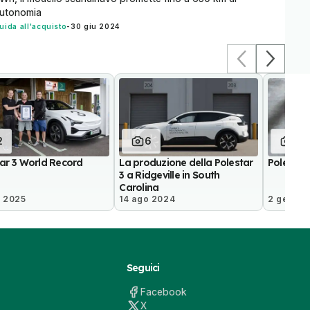
utonomia
uida all'acquisto
-
30 giu 2024
2
6
37
ar 3 World Record
La produzione della Polestar
Polestar 
3 a Ridgeville in South
Carolina
o 2025
14 ago 2024
2 gen 20
Seguici
Facebook
X