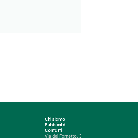
3
23
Chi siamo
Pubblicità
Contatti
Via del Fornetto, 3