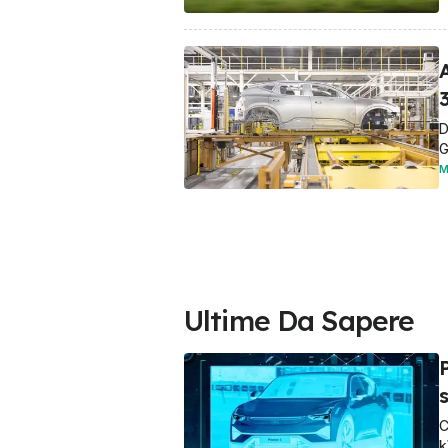
3
D
G
M
Ultime Da Sapere
P
C
k