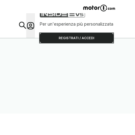
Per un'esperienza più personalizzata
Da Sap
REGISTRATI / ACCEDI