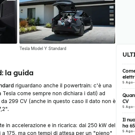
Tesla Model Y Standard
ULT
Come 
: la guida
elett
5 Ago
-
ndard
riguardano anche il powertrain: c'è una
 Tesla come sempre non dichiara i dati) ad
Quant
 da 299 CV (anche in questo caso il dato non è
CV
5 Ago
-
,2".
Il nu
te in accelerazione e in ricarica: dai 250 kW del
ha 6
5 Ago
-
i a 175, ma con tempi di attesa per un "pieno"