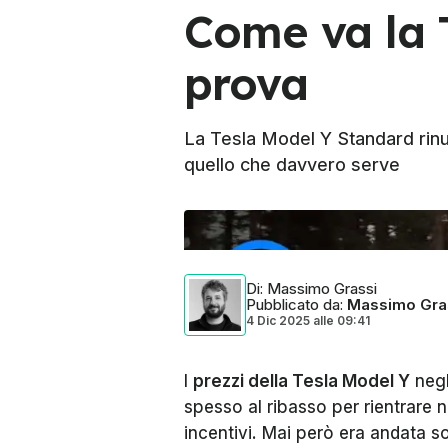
Come va la 
prova
La Tesla Model Y Standard rinu
quello che davvero serve
Foto di:
Motor1 Italy
Di
: Massimo Grassi
Pubblicato da
:
Massimo Gra
4 Dic 2025
alle
09:41
I
prezzi della Tesla Model Y
negl
spesso al ribasso per rientrare n
incentivi. Mai però era andata s