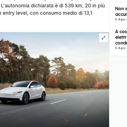
Y. L'autonomia dichiarata è di 539 km, 20 in più
Non s
e entry level, con consumo medio di 13,1
accum
5 Ago
-
A cos
elett
cond
5 Ago
-