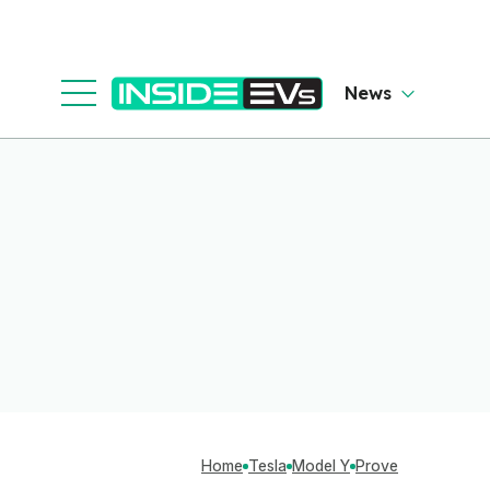
News
Home
Tesla
Model Y
Prove