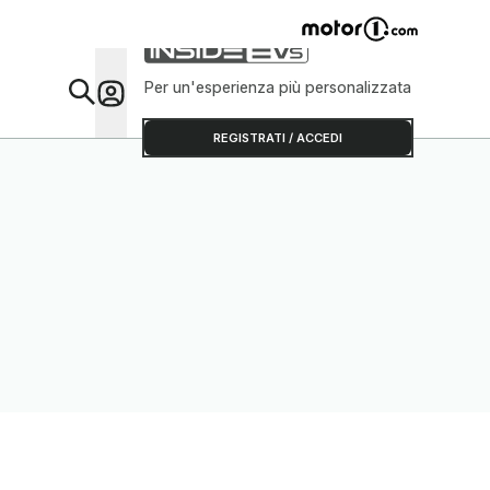
Per un'esperienza più personalizzata
Da Sap
REGISTRATI / ACCEDI