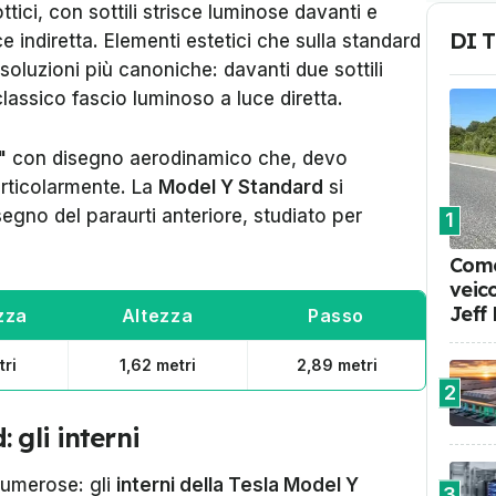
tici, con sottili strisce luminose davanti e
DI 
e indiretta. Elementi estetici che sulla standard
luzioni più canoniche: davanti due sottili
classico fascio luminoso a luce diretta.
"
con disegno aerodinamico che, devo
rticolarmente. La
Model Y Standard
si
egno del paraurti anteriore, studiato per
1
Come
veic
Jeff
zza
Altezza
Passo
tri
1,62 metri
2,89 metri
2
 gli interni
numerose: gli
interni della Tesla Model Y
3