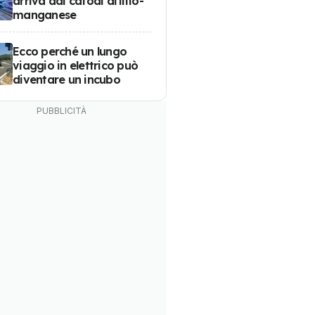
arriva dai catodi al litio-
manganese
Ecco perché un lungo
viaggio in elettrico può
diventare un incubo