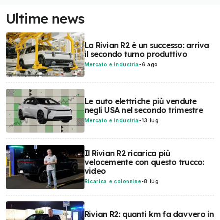
Ultime news
La Rivian R2 è un successo: arriva
il secondo turno produttivo
Mercato e industria
-
6 ago
Le auto elettriche più vendute
negli USA nel secondo trimestre
Mercato e industria
-
13 lug
Il Rivian R2 ricarica più
velocemente con questo trucco:
video
Ricarica e colonnine
-
8 lug
Rivian R2: quanti km fa davvero in