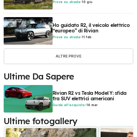
Prove su strada
-
10 giu
Ho guidato R2, il veicolo elettrico
“europeo” di Rivian
Prove su strada
-
11 feb
ALTRE PROVE
Ultime Da Sapere
Rivian R2 vs Tesla Model Y: sfida
fra SUV elettrici americani
Guida all'acquisto
-
16 mar
Ultime fotogallery