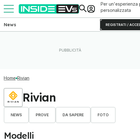
Per un'esperienza 
personalizzata
News
REGISTRATI / ACCE
Home
Rivian
Rivian
NEWS
PROVE
DA SAPERE
FOTO
Modelli