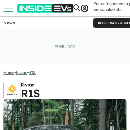
Per un'esperienza 
personalizzata
News
REGISTRATI / ACCE
Home
Rivian
R1S
Rivian
R1S