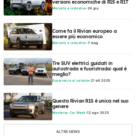
versioni economiche di R1S e R1T
Mercato e industria
-
24 giu
Come fa il Rivian europeo a
essere più economico
Mercato e industria
-
7 mag
Tre SUV elettrici guidati in
autostrada e fuoristrada: qual è
meglio?
Esperienze al volante
-
21 ott 2025
Questa Rivian R1S è unica nel suo
genere
Monterey Car Week
-
12 ago 2025
ALTRE NEWS