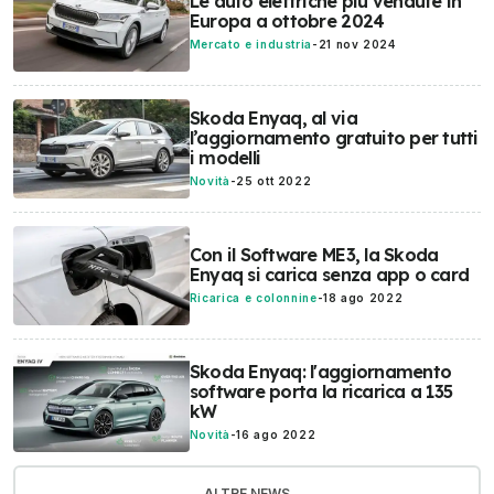
Le auto elettriche più vendute in
Europa a ottobre 2024
Mercato e industria
-
21 nov 2024
Skoda Enyaq, al via
l’aggiornamento gratuito per tutti
i modelli
Novità
-
25 ott 2022
Con il Software ME3, la Skoda
Enyaq si carica senza app o card
Ricarica e colonnine
-
18 ago 2022
Skoda Enyaq: l'aggiornamento
software porta la ricarica a 135
kW
Novità
-
16 ago 2022
ALTRE NEWS