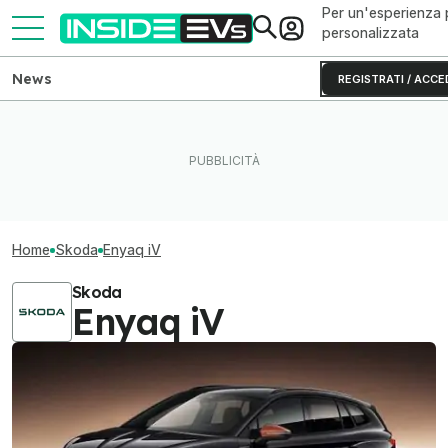
Per un'esperienza 
personalizzata
News
REGISTRATI / ACCE
Home
Skoda
Enyaq iV
Skoda
Enyaq iV