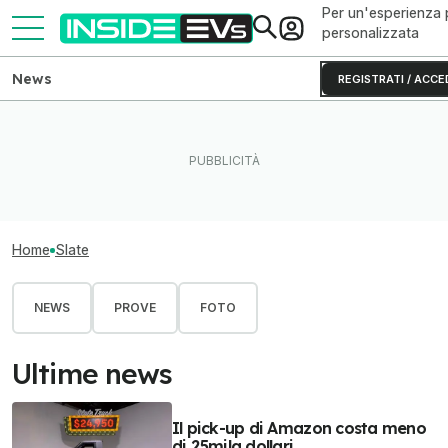
Per un'esperienza 
personalizzata
News
REGISTRATI / ACCE
Home
Slate
NEWS
PROVE
FOTO
Ultime news
Il pick-up di Amazon costa meno
di 25mila dollari