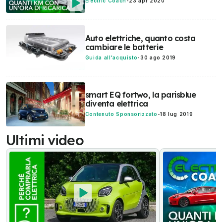
Electric Coach
-
23 apr 2020
Auto elettriche, quanto costa
cambiare le batterie
Guida all'acquisto
-
30 ago 2019
smart EQ fortwo, la parisblue
diventa elettrica
Contenuto Sponsorizzato
-
18 lug 2019
Ultimi video