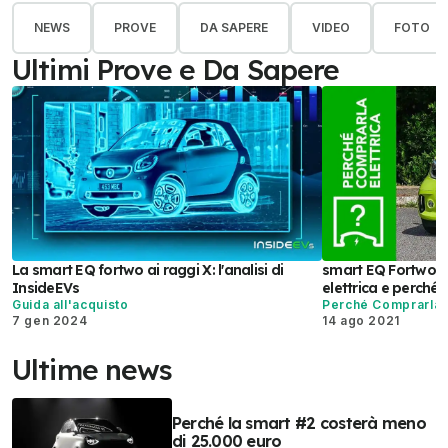
NEWS
PROVE
DA SAPERE
VIDEO
FOTO
Ultimi Prove e Da Sapere
La smart EQ fortwo ai raggi X: l'analisi di
smart EQ Fortwo (
InsideEVs
elettrica e perché 
Guida all'acquisto
Perché Comprarla E
7 gen 2024
14 ago 2021
Ultime news
Perché la smart #2 costerà meno
di 25.000 euro