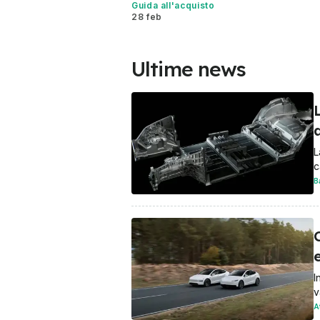
Guida all'acquisto
28 feb
Ultime news
L
c
B
C
e
I
v
A