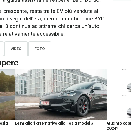
la guida assistita nell’esperienza di bordo.
crescente, resta tra le EV più vendute al
are i segni dell’età, mentre marchi come BYD
 3 continua ad attrarre chi cerca un’auto
 relativamente accessibile.
VIDEO
FOTO
apere
esla
Le migliori alternative alla Tesla Model 3
Quanto costa
2024?