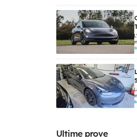
C
L
m
S
L
m
B
Ultime prove