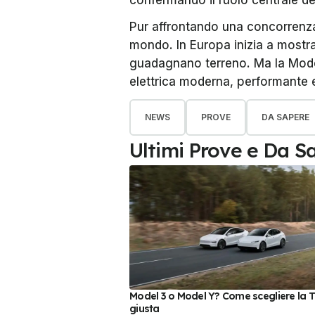
confermando il ruolo centrale del
Pur affrontando una concorrenza 
mondo. In Europa inizia a mostr
guadagnano terreno. Ma la Model
elettrica moderna, performante e
NEWS
PROVE
DA SAPERE
Ultimi Prove e Da S
Model 3 o Model Y? Come scegliere la T
giusta