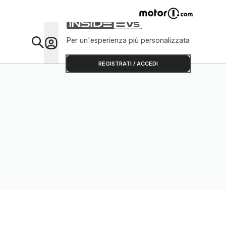
Per un'esperienza più personalizzata
Da Sap
REGISTRATI / ACCEDI