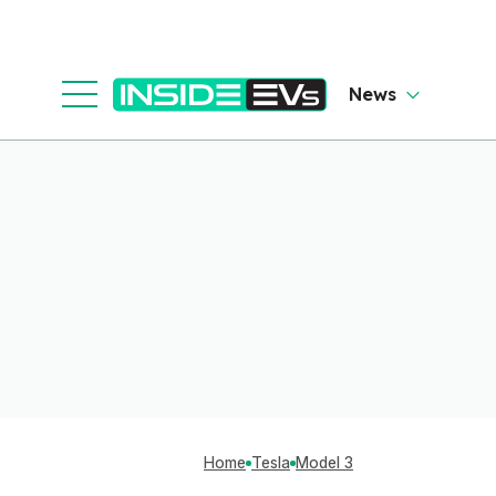
News
Home
Tesla
Model 3