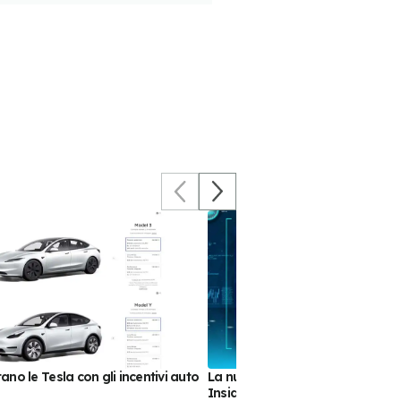
no le Tesla con gli incentivi auto
La nuova Tesla Model 3 ai raggi X:
InsideEVs