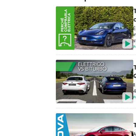
È
i
s
P
Q
I
4
P
T
A