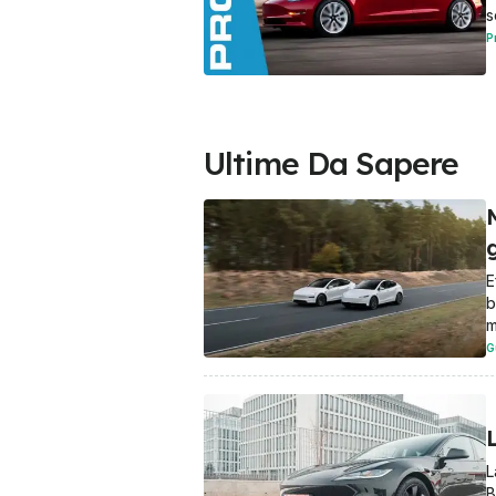
s
P
Ultime Da Sapere
E
b
m
G
L
L
B