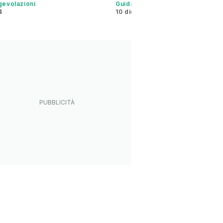
agevolazioni
Guida all'acquisto
4
10 dic 2023