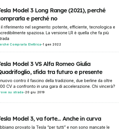
Tesla Model 3 Long Range (2021), perché
comprarla e perché no
 il riferimento nel segmento: potente, efficiente, tecnologica e
ncredibilmente spaziosa. La versione LR è quella che fa più
trada
erché Comprarla Elettrica
-
1 gen 2022
Tesla Model 3 VS Alfa Romeo Giulia
uadrifoglio, sfida tra futuro e presente
l nuovo contro il fascino della tradizione, due berline da oltre
00 CV a confronto in una gara di accelerazione. Chi vincerà?
rove su strada
-
20 giu 2019
esla Model 3, va forte... Anche in curva
bbiamo provato la Tesla “per tutti” e non sono mancate le