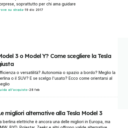
orprese, soprattutto per chi ama guidare
rove su strada
-
19 dic 2017
Model 3 o Model Y? Come scegliere la Tesla
giusta
fficienza o versatilità? Autonomia o spazio a bordo? Meglio la
erlina o il SUV? E se scelgo l'usato? Ecco come orientarsi al
eglio
uida all'acquisto
-
28 feb
e migliori alternative alla Tesla Model 3
a berlina elettriche è ancora una delle migliori in Europa, ma
MW, BYD, Polestar, Zeekr e altri offrono valide alternative