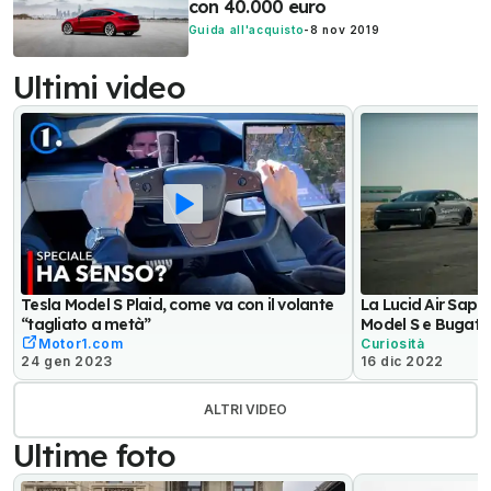
con 40.000 euro
Guida all'acquisto
-
8 nov 2019
Ultimi video
Tesla Model S Plaid, come va con il volante
La Lucid Air Sapph
“tagliato a metà”
Model S e Bugatti
Motor1.com
Curiosità
24 gen 2023
16 dic 2022
ALTRI VIDEO
Ultime foto