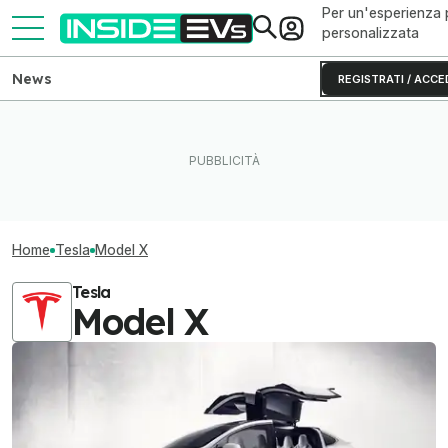
Per un'esperienza 
personalizzata
News
REGISTRATI / ACCE
Home
Tesla
Model X
Tesla
Model X