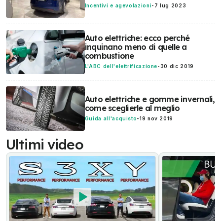
Incentivi e agevolazioni
-
7 lug 2023
Auto elettriche: ecco perché
inquinano meno di quelle a
combustione
L'ABC dell'elettrificazione
-
30 dic 2019
Auto elettriche e gomme invernali,
come sceglierle al meglio
Guida all'acquisto
-
19 nov 2019
Ultimi video