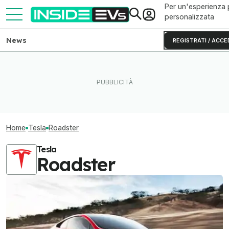
Per un'esperienza 
personalizzata
News
REGISTRATI / ACCE
Home
Tesla
Roadster
Tesla
Roadster