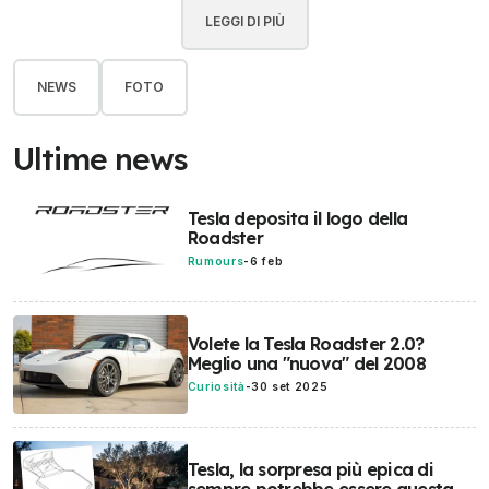
LEGGI DI PIÙ
NEWS
FOTO
Ultime news
Tesla deposita il logo della
Roadster
Rumours
-
6 feb
Volete la Tesla Roadster 2.0?
Meglio una "nuova" del 2008
Curiosità
-
30 set 2025
Tesla, la sorpresa più epica di
sempre potrebbe essere questa