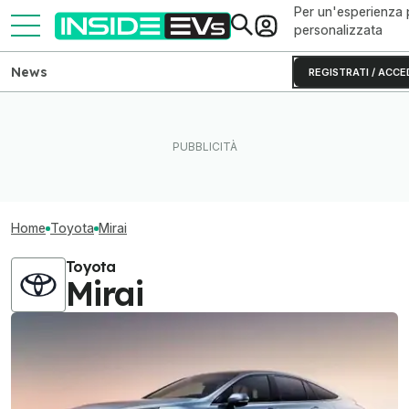
Per un'esperienza 
personalizzata
News
REGISTRATI / ACCE
Home
Toyota
Mirai
Toyota
Mirai