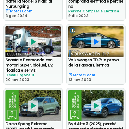
batte la Model S Plaid al
comprarla elettrica e perché
Nurburgring
no
Motor1.com
Perché Comprarla Elettrica
3 gen 2024
9 dic 2023
Scania a Ecomondo con
Volkswagen ID.7: la prova
motori Super, biofuel, EV,
della Passat Elettrica
ricarica e servizi
OmniFurgone.it
Motor1.com
20 nov 2023
13 nov 2023
Dacia Spring Extreme
Byd Atto 3 (2023), perché