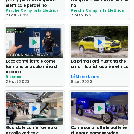
(2023), perché comprarla
comprarla elettrica e perché
elettrica e perché no
no
Perché Comprarla Elettrica
Perché Comprarla Elettrica
21 ott 2023
7 ott 2023
Ecco com'è fatta e come
La prima Ford Mustang che
funziona una colonnina di
ama il fuoristrada è elettrica
ricarica
Ricarica
Motor1.com
29 set 2023
8 set 2023
Guardate com'è l'aereo a
Come sono fatte le batterie
decollo verticale
di oggi e domani: video