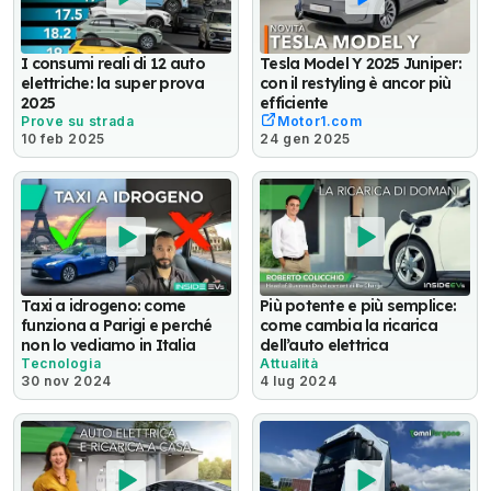
I consumi reali di 12 auto
Tesla Model Y 2025 Juniper:
elettriche: la super prova
con il restyling è ancor più
2025
efficiente
Prove su strada
Motor1.com
10 feb 2025
24 gen 2025
Taxi a idrogeno: come
Più potente e più semplice:
funziona a Parigi e perché
come cambia la ricarica
non lo vediamo in Italia
dell’auto elettrica
Tecnologia
Attualità
30 nov 2024
4 lug 2024