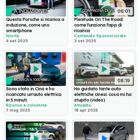
06:01
Questa Porsche si ricarica a
Plenitude On The Road:
induzione, come uno
come funziona l'app di
smartphone
ricarica
Novità
Contenuto Sponsorizzato
4 set 2025
3 set 2025
08:19
Sono stato in Cina e ho
Ho guidato tante auto
ricaricato un'auto elettrica
elettriche cinesi: cosa mi ha
in 5 minuti
stupito (video)
Ricarica e colonnine
Attualità
7 mag 2025
18 apr 2025