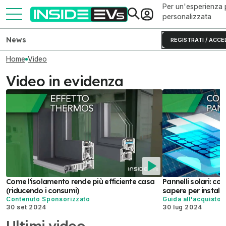
Per un'esperienza 
personalizzata
News
REGISTRATI / ACCE
Home
Video
Video in evidenza
Come l'isolamento rende più efficiente casa
Pannelli solari: c
(riducendo i consumi)
sapere per installar
Contenuto Sponsorizzato
Guida all'acquisto
30 set 2024
30 lug 2024
Ultimi video