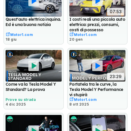
07:53
Quest'auto elettrica inquina.
I costi reali una piccola auto
Ed è una buona notizia
elettrica: prezzi, consumi,
costi di possesso
Motor1.com
Motor1.com
18 giu
20 gen
23:29
Come va la Tesla Model Y
Portatela tra le curve, la
Standard? La prova
Tesla Model Y Performance
vi stupirà
Prove su strada
Motor1.com
4 dic 2025
8 ott 2025