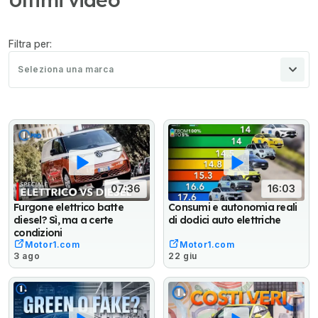
Filtra per:
Seleziona una marca
07:36
16:03
Furgone elettrico batte
Consumi e autonomia reali
diesel? Sì, ma a certe
di dodici auto elettriche
condizioni
Motor1.com
Motor1.com
3 ago
22 giu