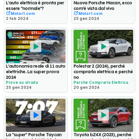
L'auto elettrica è pronta per
Nuova Porsche Macan, ecco
essere "normale"?
com'è vista dal vivo
Motor1.com
Motor1.com
2 feb 2024
25 gen 2024
L'autonomia reale di 11 auto
Polestar 2 (2024), perché
elettriche. La super prova
comprarla elettrica e perché
2024
no
Prove su strada
Perché Comprarla Elettrica
25 gen 2024
20 gen 2024
La "super" Porsche Taycan
Toyota bZ4X (2023), perché