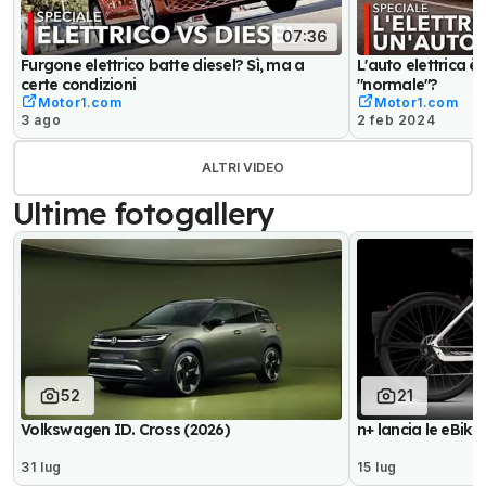
07:36
Furgone elettrico batte diesel? Sì, ma a
L'auto elettrica è
certe condizioni
"normale"?
Motor1.com
Motor1.com
3 ago
2 feb 2024
ALTRI VIDEO
Ultime fotogallery
52
21
Volkswagen ID. Cross (2026)
n+ lancia le eBik
31 lug
15 lug