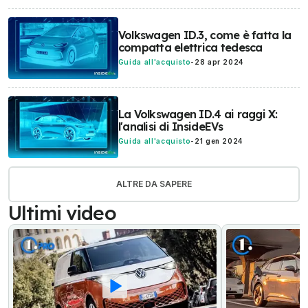
Volkswagen ID.3, come è fatta la
compatta elettrica tedesca
Guida all'acquisto
-
28 apr 2024
La Volkswagen ID.4 ai raggi X:
l'analisi di InsideEVs
Guida all'acquisto
-
21 gen 2024
ALTRE DA SAPERE
Ultimi video