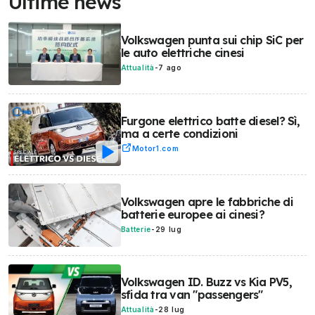
Ultime news
Volkswagen punta sui chip SiC per
le auto elettriche cinesi
Attualità
-
7 ago
Furgone elettrico batte diesel? Sì,
ma a certe condizioni
Motor1.com
Volkswagen apre le fabbriche di
batterie europee ai cinesi?
Batterie
-
29 lug
Volkswagen ID. Buzz vs Kia PV5,
sfida tra van "passengers"
Attualità
-
28 lug