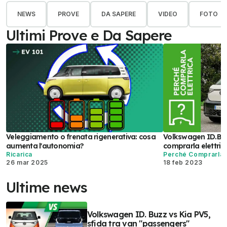
NEWS
PROVE
DA SAPERE
VIDEO
FOTO
Ultimi Prove e Da Sapere
Veleggiamento o frenata rigenerativa: cosa
Volkswagen ID.Buz
aumenta l'autonomia?
comprarla elettric
Ricarica
Perché Comprarla E
26 mar 2025
18 feb 2023
Ultime news
Volkswagen ID. Buzz vs Kia PV5,
sfida tra van "passengers"