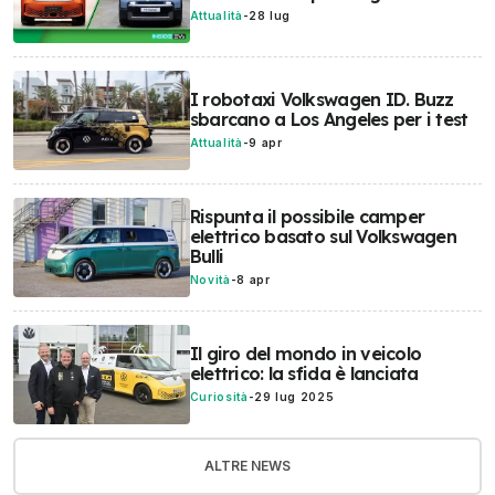
Attualità
-
28 lug
I robotaxi Volkswagen ID. Buzz
sbarcano a Los Angeles per i test
Attualità
-
9 apr
Rispunta il possibile camper
elettrico basato sul Volkswagen
Bulli
Novità
-
8 apr
Il giro del mondo in veicolo
elettrico: la sfida è lanciata
Curiosità
-
29 lug 2025
ALTRE NEWS