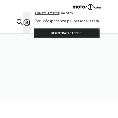
Per un'esperienza più personalizzata
Da Sap
REGISTRATI / ACCEDI