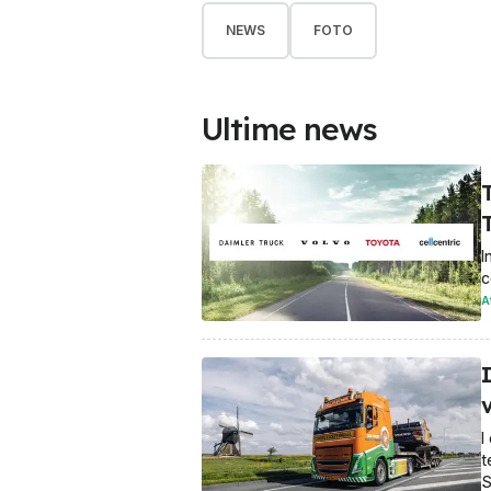
NEWS
FOTO
Ultime news
I
c
A
I
t
S