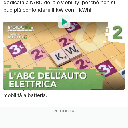
dedicata all’ABC della eMobility: perché non si
può più confondere il kW con il kWh!
Di
:
Alessandro Paiola
21 Feb 2021
alle
08:00
Aggiungi InsideEVs alle
fonti preferite su Google
Dopo aver visto materialmente cosa c’è dentro
un’auto elettrica, la seconda puntata della InsideEVs
Academy by Motus-E si concentra sull’ABC della
mobilità a batteria.