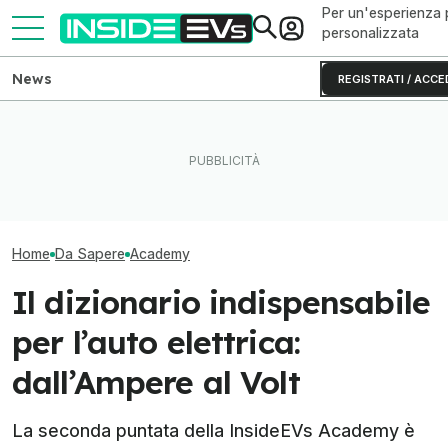
Per un'esperienza 
personalizzata
News
REGISTRATI / ACCE
L’elettrico vuole più
Tutte le colonnine di ricarica
Viaggiare in aut
informazione? La InsideEVs
in Italia: dove sono e come
Si può (con qua
Academy risponde
sono fatte
accortezza)
Home
Da Sapere
Academy
Il dizionario indispensabile
per l’auto elettrica:
dall’Ampere al Volt
La seconda puntata della InsideEVs Academy è