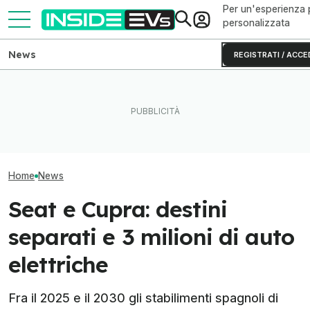
Per un'esperienza 
personalizzata
News
REGISTRATI / ACCE
Le auto elettriche più
Questa BMW si ricarica con
La Rivian R2 è 
vendute del Gruppo
il Sole e produce energia in
arriva il second
Volkswagen (finora)
più
produttivo
Home
News
Seat e Cupra: destini
separati e 3 milioni di auto
elettriche
Fra il 2025 e il 2030 gli stabilimenti spagnoli di