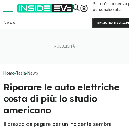
Per un'esperienza 
personalizzata
News
REGISTRATI / ACCE
L'autonomia reale del Rivian
Tutte le colonnine di ricarica
Ho guidato una 
R2 testato fino allo 0% di
in Italia: dove sono e come
S originale (e 
batteria
sono fatte
invecchiata)
Home
Tesla
News
Riparare le auto elettriche
costa di più: lo studio
americano
Il prezzo da pagare per un incidente sembra