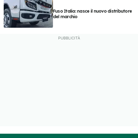
Fuso Italia: nasce il nuovo distributore
del marchio