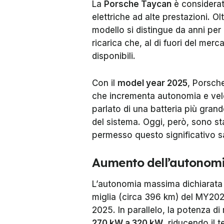
La
Porsche Taycan
è considerata
elettriche ad alte prestazioni. Olt
modello si distingue da anni per 
ricarica che, al di fuori del mer
disponibili.
Con il
model year 2025
, Porsch
che incrementa autonomia e veloc
parlato di una batteria più grand
del sistema. Oggi, però, sono stat
permesso questo significativo sa
Aumento dell’autonomia
L’autonomia massima dichiarata
miglia (circa 396 km) del MY202
2025. In parallelo, la potenza di
270 kW a 320 kW
, riducendo il 