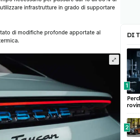
utilizzare infrastrutture in grado di supportare
ultato di modifiche profonde apportate al
DI 
termica.
1
Perch
rovi
2