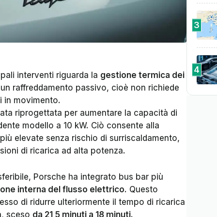
3
4
ipali interventi riguarda la
gestione termica dei
za un raffreddamento passivo, cioè non richiede
 in movimento.
tata riprogettata per aumentare la capacità di
dente modello a 10 kW. Ciò consente alla
 più elevate senza rischio di surriscaldamento,
ioni di ricarica ad alta potenza.
sferibile, Porsche ha integrato bus bar più
ione interna del flusso elettrico
. Questo
o di ridurre ulteriormente il tempo di ricarica
a, sceso
da 21,5 minuti a 18 minuti
.