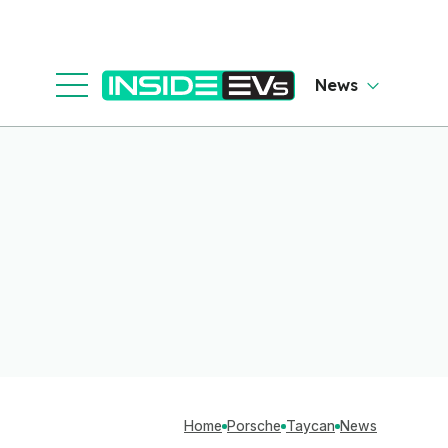
News
Home
Porsche
Taycan
News