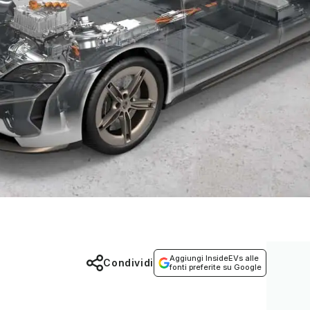
Aggiungi InsideEVs alle
Condividi
fonti preferite su Google