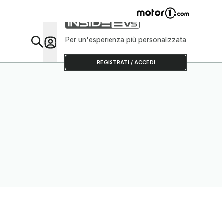
Per un'esperienza più personalizzata
Da Sap
REGISTRATI / ACCEDI