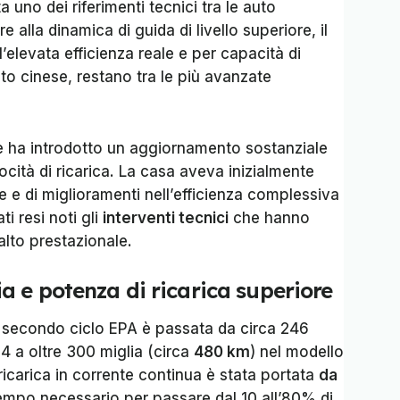
 uno dei riferimenti tecnici tra le auto
re alla dinamica di guida di livello superiore, il
l’elevata efficienza reale e per capacità di
cato cinese, restano tra le più avanzate
e ha introdotto un aggiornamento sostanziale
ità di ricarica. La casa aveva inizialmente
e e di miglioramenti nell’efficienza complessiva
i resi noti gli
interventi tecnici
che hanno
lto prestazionale.
 e potenza di ricarica superiore
 secondo ciclo EPA è passata da circa 246
4 a oltre 300 miglia (circa
480 km
) nel modello
 ricarica in corrente continua è stata portata
da
tempo necessario per passare dal 10 all’80% di