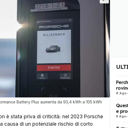
ULT
Perch
rovin
9 Ago
rformance Battery Plus aumenta da 93,4 kWh a 105 kWh
Quest
e pro
n è stata priva di criticità: nel 2023 Porsche
8 Ago
-
a causa di un potenziale rischio di corto