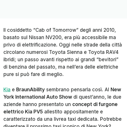
Il cosiddetto “Cab of Tomorrow” degli anni 2010,
basato sul Nissan NV200, era più accessibile ma
privo di elettrificazione. Oggi nelle strade della città
circolano numerosi Toyota Sienna e Toyota RAV4
ibridi; un passo avanti rispetto ai grandi “bevitori”
di benzina del passato, ma nell’era delle elettriche
pure si può fare di meglio.
Kia
e
BraunAbility
sembrano pensarla così. Al
New
York International Auto Show
di quest’anno, le due
aziende hanno presentato un
concept di furgone
elettrico Kia PV5
allestito appositamente e
caratterizzato da una livrea taxi dedicata. Potrebbe
diventare il prossimo taxi iconico di New York?