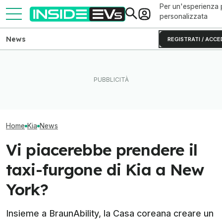
Per un'esperienza 
personalizzata
News
REGISTRATI / ACCE
Volkswagen ID. Buzz vs Kia
La Rivian R2 è un successo:
Degrado batterie
PV5, sfida tra van
arriva il secondo turno
classifica 2026
"passengers"
produttivo
più affidabili
Home
Kia
News
Vi piacerebbe prendere il
taxi-furgone di Kia a New
York?
Insieme a BraunAbility, la Casa coreana creare un