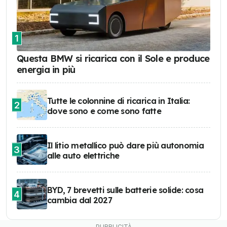
1
Questa BMW si ricarica con il Sole e produce
energia in più
Tutte le colonnine di ricarica in Italia:
2
dove sono e come sono fatte
Il litio metallico può dare più autonomia
3
alle auto elettriche
BYD, 7 brevetti sulle batterie solide: cosa
4
cambia dal 2027