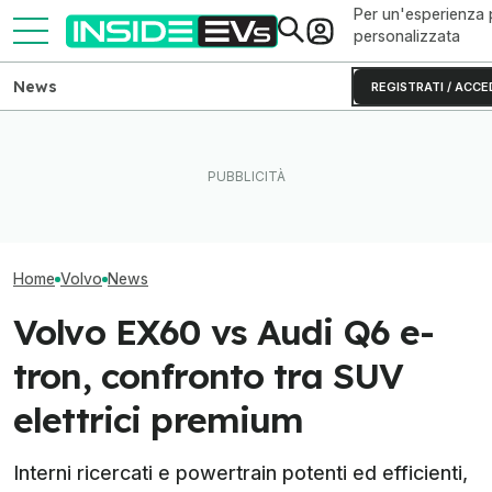
Per un'esperienza 
personalizzata
News
REGISTRATI / ACCE
Le auto elettriche più
Questa BMW si ricarica con
Volkswagen punt
efficienti per viaggiare,
il Sole e produce energia in
SiC per le auto e
stando ai test
più
cinesi
Home
Volvo
News
Volvo EX60 vs Audi Q6 e-
tron, confronto tra SUV
elettrici premium
Interni ricercati e powertrain potenti ed efficienti,