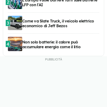
L'Europa vuole battere tutti sulle batterie
2
LFP con l'AI
Come va Slate Truck, il veicolo elettrico
3
economico di Jeff Bezos
Non solo batterie: il calore può
4
accumulare energia come il litio