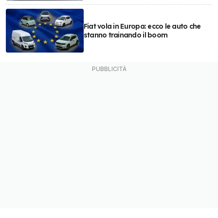
Fiat vola in Europa: ecco le auto che
stanno trainando il boom