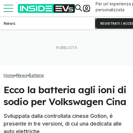
Per un'esperienza 
personalizzata
News
REGISTRATI / ACCE
La guerra delle batterie
Ecco perché l'aria fa male
passa anche dalle miniere
L'Europa vuole b
alle batterie agli ioni di litio
di grafite
sulle batterie LF
Home
News
Batterie
Ecco la batteria agli ioni di
sodio per Volkswagen Cina
Sviluppata dalla controllata cinese Gotion, è
presente in tre versioni, di cui una dedicata alle
auto elettriche