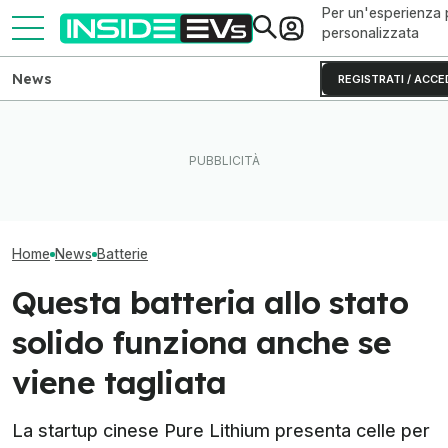
Per un'esperienza 
personalizzata
News
REGISTRATI / ACCE
Questa BMW si ricarica con
CATL e BYD han
Perché le batterie allo zinco
il Sole e produce energia in
metà delle batte
si rovinano (e come evitarlo)
più
elettriche
Home
News
Batterie
Questa batteria allo stato
solido funziona anche se
viene tagliata
La startup cinese Pure Lithium presenta celle per