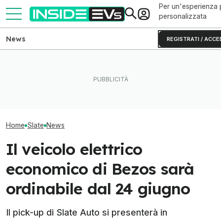
Per un'esperienza 
personalizzata
News
REGISTRATI / ACCE
Come va Slate Truck, il
Questa BMW si ricarica con
veicolo elettrico economico
il Sole e produce energia in
Il pick-up di A
di Jeff Bezos
più
meno di 25mila d
Home
Slate
News
Il veicolo elettrico
economico di Bezos sarà
ordinabile dal 24 giugno
Il pick-up di Slate Auto si presenterà in