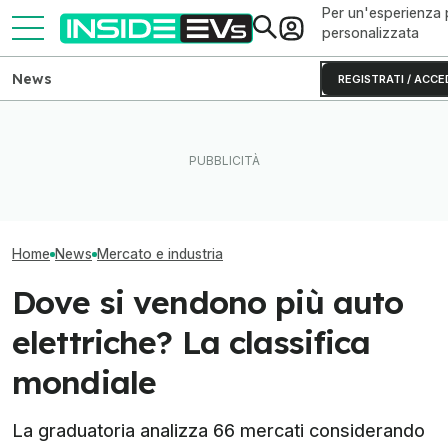
Per un'esperienza 
personalizzata
News
REGISTRATI / ACCE
La Rivian R2 è un successo:
Le vendite di au
arriva il secondo turno
Perché le batterie allo zinco
nel mondo nei p
produttivo
si rovinano (e come evitarlo)
del 2026
Home
News
Mercato e industria
Dove si vendono più auto
elettriche? La classifica
mondiale
La graduatoria analizza 66 mercati considerando