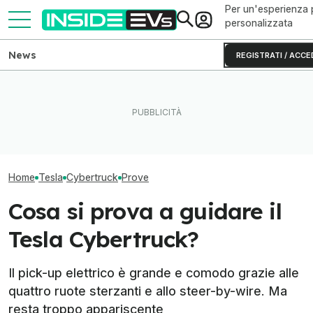
Per un'esperienza 
personalizzata
News
REGISTRATI / ACCE
L'autonomia reale del Rivian
La Rivian R2 è un successo:
Ho guidato una 
R2 testato fino allo 0% di
arriva il secondo turno
S originale (e 
batteria
produttivo
invecchiata)
Home
Tesla
Cybertruck
Prove
Cosa si prova a guidare il
Tesla Cybertruck?
Il pick-up elettrico è grande e comodo grazie alle
quattro ruote sterzanti e allo steer-by-wire. Ma
resta troppo appariscente