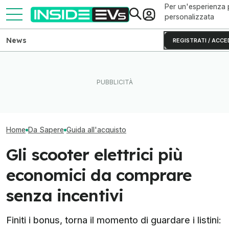
Per un'esperienza 
personalizzata
News
REGISTRATI / ACCE
Come capire se un'auto
Tutte le colonnine di ricarica
Le microcar elet
elettrica è affidabile? La
in Italia: dove sono e come
economiche da
guida
sono fatte
senza incentivi
Home
Da Sapere
Guida all'acquisto
Gli scooter elettrici più
economici da comprare
senza incentivi
Finiti i bonus, torna il momento di guardare i listini: