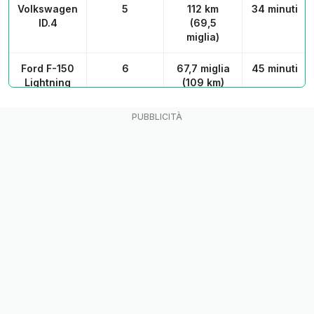
Volkswagen
5
112 km
34 minuti
ID.4
(69,5
miglia)
Ford F-150
6
67,7 miglia
45 minuti
Lightning
(109 km)
Kia EV9
7
65,2 miglia
33 minuti
(105 km)
Volvo XC40
8
90 km
40 minuti
Recharge
(55,9
miglia)
Ford
9
44,1 miglia
46 minuti
Mustang
(71 km)
Mach-E
Hyundai
10
39,7 miglia
45 minuti
Ioniq 5
(64 km)