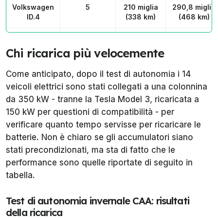
Volkswagen
5
210 miglia
290,8 miglia
ID.4
(338 km)
(468 km)
Chevrolet
6
209,4
318,7 miglia
Equinox EV
miglia
(513 km)
Chi ricarica più velocemente
(337 km)
Come anticipato, dopo il test di autonomia i 14
Ford
7
207,5
300,1 miglia
veicoli elettrici sono stati collegati a una colonnina
Mustang
miglia
(483 km)
da 350 kW - tranne la Tesla Model 3, ricaricata a
Mach-E
(334 km)
150 kW per questioni di compatibilità - per
Honda
8
207,5
272,7 miglia
verificare quanto tempo servisse per ricaricare le
Prologue
miglia
(439 km)
batterie. Non è chiaro se gli accumulatori siano
(334 km)
stati precondizionati, ma sta di fatto che le
performance sono quelle riportate di seguito in
Ford F-150
9
183,9
320 miglia
Lightning
miglia
(515 km)
tabella.
(296 km)
Test di autonomia invernale CAA: risultati
Kia Niro EV
10
285 km
252,8 miglia
della ricarica
(177
(407 km)