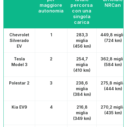
maggiore
percorsa
NRCan
autonomia
con una
singola
carica
Chevrolet
1
283,3
449,8 miglia
Silverado
miglia
(724 km)
EV
(456 km)
Tesla
2
254,7
362,8 miglia
Model 3
miglia
(584 km)
(410 km)
Polestar 2
3
238,6
275,8 miglia
miglia
(444 km)
(384 km)
Kia EV9
4
216,8
270,2 miglia
miglia
(435 km)
(349 km)