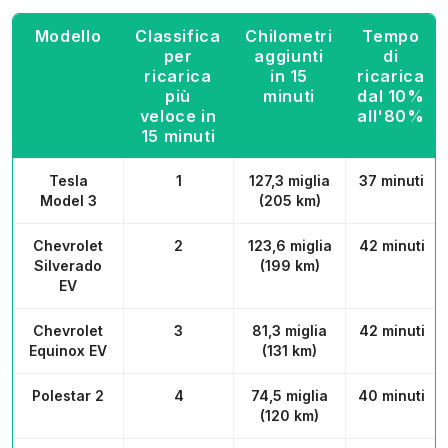
miglia)
Modello
Classifica
Chilometri
Tempo
per
aggiunti
di
Hyundai
11
162,8
254,7 miglia
ricarica
in 15
ricarica
Ioniq 5
miglia
(410 km)
più
minuti
dal 10%
(262 km)
veloce in
all'80%
15 minuti
Toyota
12
158,4
252,2 miglia
bZ4X
miglia
(406 km)
Tesla
1
127,3 miglia
37 minuti
(255 km)
Model 3
(205 km)
Volvo XC40
13
154,1
254,1 miglia
Chevrolet
2
123,6 miglia
42 minuti
Recharge
miglia
(409 km)
Silverado
(199 km)
(248 km)
EV
Chevrolet
3
81,3 miglia
42 minuti
Equinox EV
(131 km)
Polestar 2
4
74,5 miglia
40 minuti
(120 km)