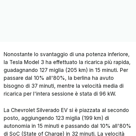
Kia EV6
11
36 miglia
43 minuti
(58 km)
Kia Niro EV
12
21,7 miglia
77 minuti
(35 km)
Toyota
13
11,8 miglia
92 minuti
bZ4X
(19 km)
Nonostante lo svantaggio di una potenza inferiore,
la Tesla Model 3 ha effettuato la ricarica più rapida,
guadagnando 127 miglia (205 km) in 15 minuti. Per
passare dal 10% all'80%, la berlina ha avuto
bisogno di 37 minuti, mentre la velocità media di
ricarica per l'intera sessione è stata di 96 kW.
La Chevrolet Silverado EV si è piazzata al secondo
posto, aggiungendo 123 miglia (199 km) di
autonomia in 15 minuti e passando dal 10% all'80%
di SoC (State of Charge) in 32 minuti. La velocità