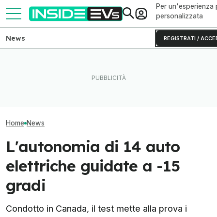
Per un'esperienza 
personalizzata
News
REGISTRATI / ACCE
Le Tesla Model 3 con
Tutte le colonnine di ricarica
Così Tesla ferma 
batterie LFP vivono più a
in Italia: dove sono e come
valore dell’auto 
lungo
sono fatte
usata
Home
News
L'autonomia di 14 auto
elettriche guidate a -15
gradi
Condotto in Canada, il test mette alla prova i