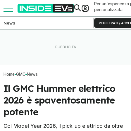
Per un'esperienza 
personalizzata
News
REGISTRATI / ACCE
Il nuovo camper 
Quanto costa la Hyundai da
L'Europa vuole battere tutti
Nissan ha 657 
650 CV
sulle batterie LFP con l'AI
autonomia
Home
GMC
News
Il GMC Hummer elettrico
2026 è spaventosamente
potente
Col Model Year 2026, il pick-up elettrico da oltre