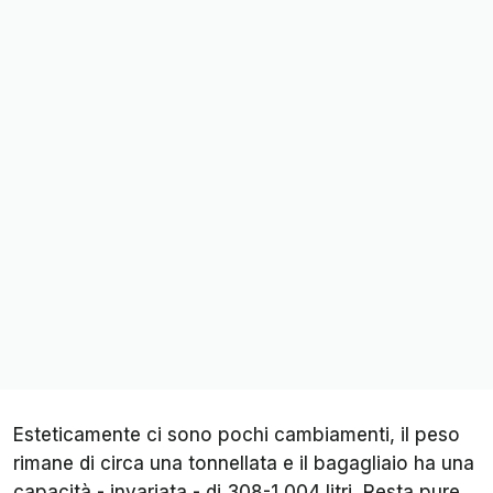
Esteticamente ci sono pochi cambiamenti, il peso
rimane di circa una tonnellata e il bagagliaio ha una
capacità - invariata - di 308-1.004 litri. Resta pure