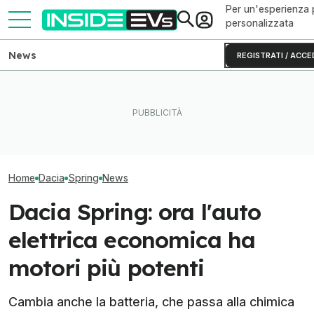
Per un'esperienza 
personalizzata
News
REGISTRATI / ACCE
Questa BMW si ricarica con
Il nuovo camper 
Quanto costa la Hyundai da
il Sole e produce energia in
Nissan ha 657 
650 CV
più
autonomia
Home
Dacia
Spring
News
Dacia Spring: ora l'auto
elettrica economica ha
motori più potenti
Cambia anche la batteria, che passa alla chimica