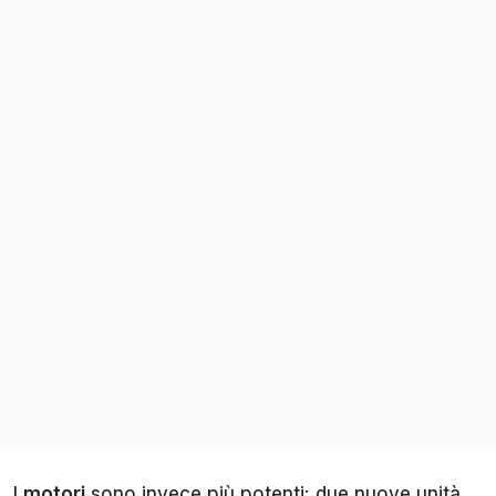
I
motori
sono invece più potenti: due nuove unità