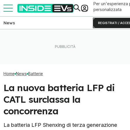
Per un'esperienza 
personalizzata
News
REGISTRATI / ACCE
CATL e BYD hanno in mano
New York punta forte sulle
Il litio metallic
metà delle batterie per auto
auto elettriche: 600
autonomia alle 
elettriche
colonnine in più
elettriche
Home
News
Batterie
La nuova batteria LFP di
CATL surclassa la
concorrenza
La batteria LFP Shenxing di terza generazione