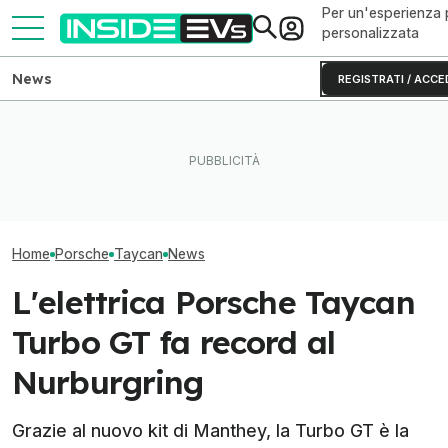
Per un'esperienza 
personalizzata
News
REGISTRATI / ACCE
Volkswagen punta sui chip
Tutte le colonnine di ricarica
Il Danubio ai mi
SiC per le auto elettriche
in Italia: dove sono e come
ginocchio il nuc
cinesi
sono fatte
europeo
Home
Porsche
Taycan
News
L'elettrica Porsche Taycan
Turbo GT fa record al
Nurburgring
Grazie al nuovo kit di Manthey, la Turbo GT è la