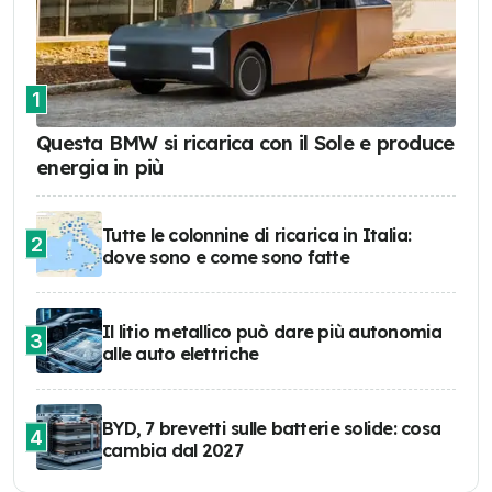
1
Questa BMW si ricarica con il Sole e produce
energia in più
Tutte le colonnine di ricarica in Italia:
2
dove sono e come sono fatte
Il litio metallico può dare più autonomia
3
alle auto elettriche
BYD, 7 brevetti sulle batterie solide: cosa
4
cambia dal 2027