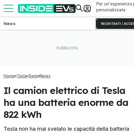
Per un'esperienza 
personalizzata
News
REGISTRATI / ACCE
L'autonomia reale del Rivian
Questa BMW si ricarica con
Ho guidato una 
R2 testato fino allo 0% di
il Sole e produce energia in
S originale (e 
batteria
più
invecchiata)
Home
Tesla
Semi
News
Il camion elettrico di Tesla
ha una batteria enorme da
822 kWh
Tesla non ha mai svelato le capacità della batteria