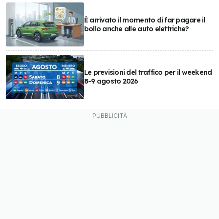
È arrivato il momento di far pagare il
bollo anche alle auto elettriche?
Le previsioni del traffico per il weekend
8-9 agosto 2026