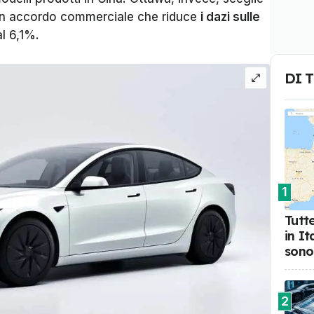
 un accordo commerciale che riduce
i dazi sulle
l 6,1%.
DI 
1
Tutte
in I
sono
2