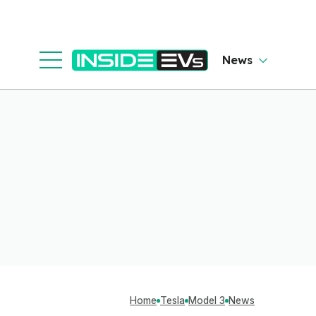
News
Home
Tesla
Model 3
News