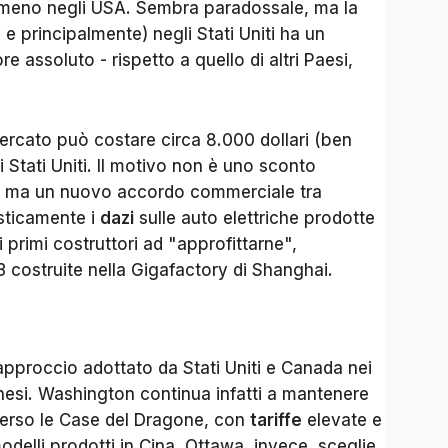
meno negli USA. Sembra paradossale, ma la
 e principalmente) negli Stati Uniti ha un
ore assoluto - rispetto a quello di altri Paesi,
ercato può costare circa 8.000 dollari (ben
 Stati Uniti. Il motivo non è uno sconto
, ma un nuovo accordo commerciale tra
sticamente i
dazi
sulle auto elettriche prodotte
i primi costruttori ad "approfittarne",
 costruite nella Gigafactory di Shanghai.
approccio adottato da Stati Uniti e Canada nei
cinesi. Washington continua infatti a mantenere
verso le Case del Dragone, con
tariffe
elevate e
 modelli prodotti in Cina. Ottawa, invece, sceglie