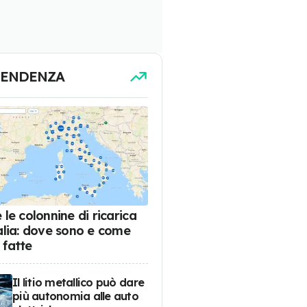
TENDENZA
 le colonnine di ricarica
talia: dove sono e come
 fatte
Il litio metallico può dare
più autonomia alle auto