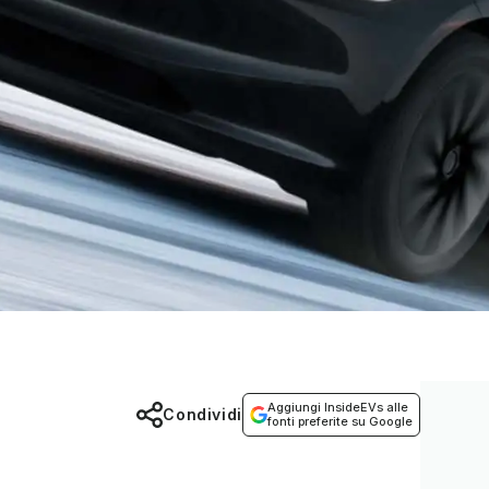
Aggiungi InsideEVs alle
Condividi
fonti preferite su Google