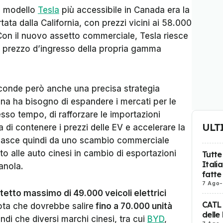
il modello
Tesla
più accessibile in Canada era la
a dalla California, con prezzi vicini ai 58.000
Con il nuovo assetto commerciale, Tesla riesce
 il prezzo d’ingresso della propria gamma
conde però anche una precisa strategia
a ha bisogno di espandere i mercati per le
tesso tempo, di rafforzare le importazioni
ULT
a di contenere i prezzi delle EV e accelerare la
o nasce quindi da uno scambio commerciale
to alle auto cinesi in cambio di esportazioni
Tutte
Itali
anola.
fatte
7 Ago
-
tetto massimo di 49.000 veicoli elettrici
CATL
ota che dovrebbe salire
fino a 70.000 unità
delle
di che diversi marchi cinesi, tra cui
BYD
,