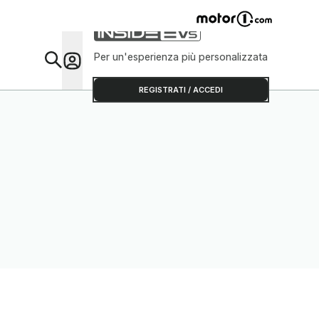
Per un'esperienza più personalizzata
Da Sap
REGISTRATI / ACCEDI