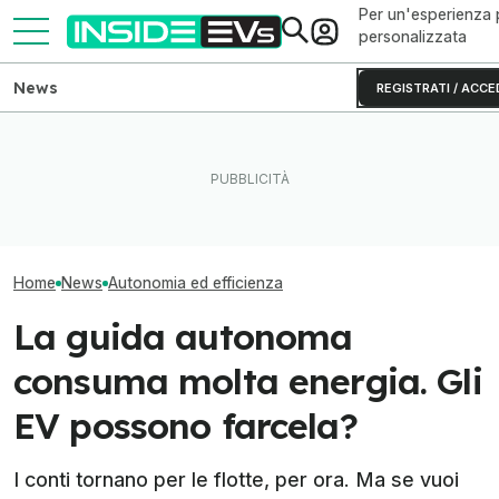
Per un'esperienza 
personalizzata
News
REGISTRATI / ACCE
Hanno caricato una BMW
Una nuova batte
iX3 per 15 minuti, ecco
L'Europa vuole battere tutti
di autonomia per
quanti km ha percorso
sulle batterie LFP con l'AI
JS50 2026
Home
News
Autonomia ed efficienza
La guida autonoma
consuma molta energia. Gli
EV possono farcela?
I conti tornano per le flotte, per ora. Ma se vuoi