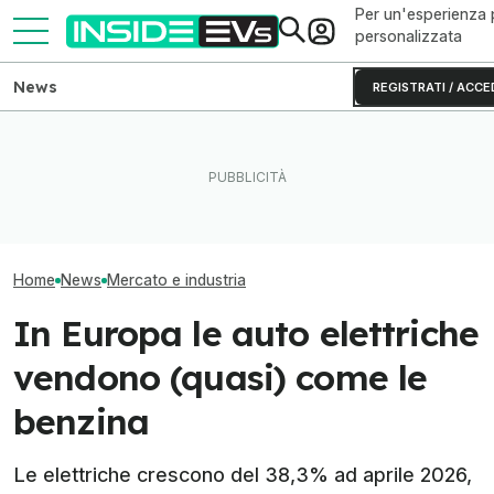
Per un'esperienza 
personalizzata
News
REGISTRATI / ACCE
La Rivian R2 è un successo:
Le auto elettriche usate
Le vendite di au
arriva il secondo turno
ormai costano meno delle
nel mondo nei p
produttivo
benzina
del 2026
Home
News
Mercato e industria
In Europa le auto elettriche
vendono (quasi) come le
benzina
Le elettriche crescono del 38,3% ad aprile 2026,