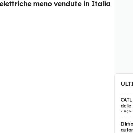
 elettriche meno vendute in Italia
ULT
CATL
delle
7 Ago
-
Il li
auton