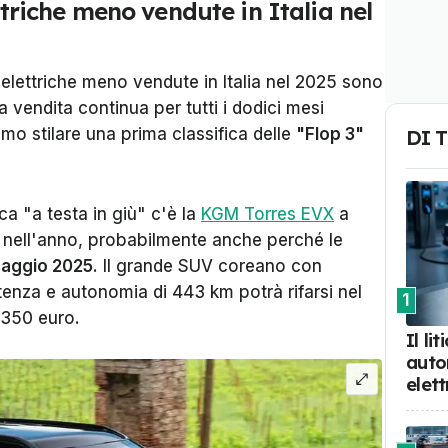
ettriche meno vendute in Italia nel
elettriche meno vendute in Italia nel 2025 sono
vendita continua per tutti i dodici mesi
o stilare una prima classifica delle
"Flop 3"
DI 
ca "a testa in giù" c'è la
KGM Torres EVX
a
 nell'anno, probabilmente anche perché le
aggio 2025
. Il grande SUV coreano con
tenza e autonomia di 443 km potrà rifarsi nel
1
.350 euro.
Il li
auto
elett