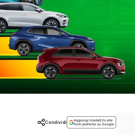
Aggiungi InsideEVs alle
Condividi
fonti preferite su Google