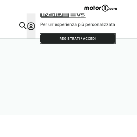
Per un'esperienza più personalizzata
Da Sap
REGISTRATI / ACCEDI