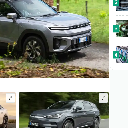
2
3
4