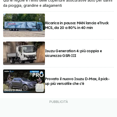
Qui le regole e i limiti delle coperture assicurative auto per danni
da pioggia, grandine e allagamenti
Ricarica in pausa: MAN lancia eTruck
MCS, da 20 a 80% in 40 min
Isuzu Generation 4: più coppia e
sicurezza GSR-III
Provato il nuovo Isuzu D-Max, il pick-
up più versatile che c'è