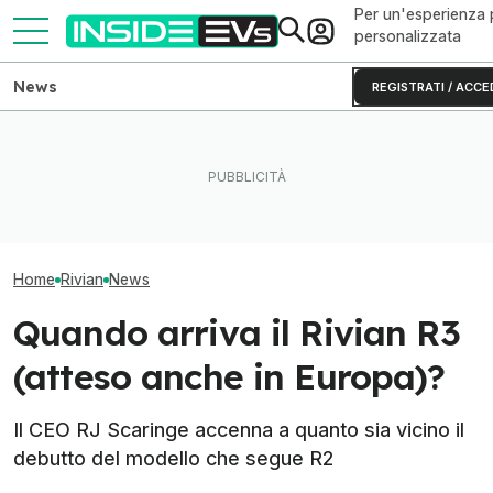
Per un'esperienza 
personalizzata
News
REGISTRATI / ACCE
La Rivian R2 è un successo:
L'autonomia real
arriva il secondo turno
Perché le batterie allo zinco
R2 testato fino 
produttivo
si rovinano (e come evitarlo)
batteria
Home
Rivian
News
Quando arriva il Rivian R3
(atteso anche in Europa)?
Il CEO RJ Scaringe accenna a quanto sia vicino il
debutto del modello che segue R2