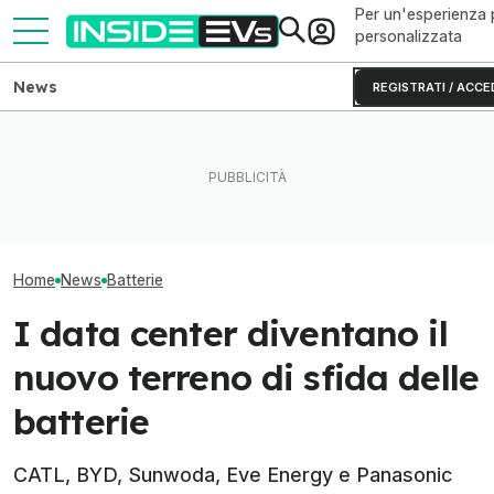
Per un'esperienza 
personalizzata
News
REGISTRATI / ACCE
Il litio metallico può dare più
New York punta forte sulle
Texas: una batt
autonomia alle auto
auto elettriche: 600
da 250 MW ora a
elettriche
colonnine in più
rete
Home
News
Batterie
I data center diventano il
nuovo terreno di sfida delle
batterie
CATL, BYD, Sunwoda, Eve Energy e Panasonic