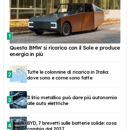
1
Questa BMW si ricarica con il Sole e produce
energia in più
Tutte le colonnine di ricarica in Italia:
2
dove sono e come sono fatte
Il litio metallico può dare più autonomia
3
alle auto elettriche
BYD, 7 brevetti sulle batterie solide: cosa
4
cambia dal 2027