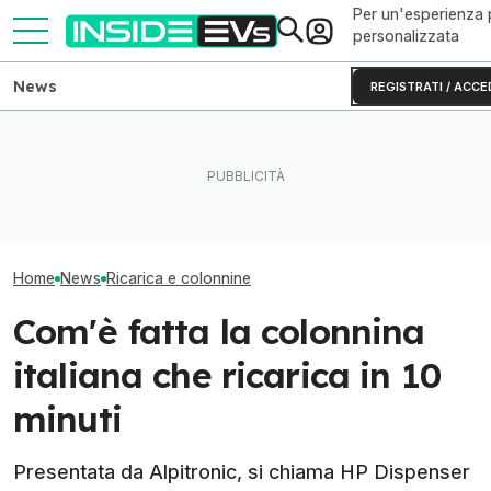
Per un'esperienza 
personalizzata
News
REGISTRATI / ACCE
Tutte le colonnine di ricarica
Questa BMW si ricarica con
New York punta f
in Italia: dove sono e come
il Sole e produce energia in
auto elettriche:
sono fatte
più
colonnine in più
Home
News
Ricarica e colonnine
Com'è fatta la colonnina
italiana che ricarica in 10
minuti
Presentata da Alpitronic, si chiama HP Dispenser