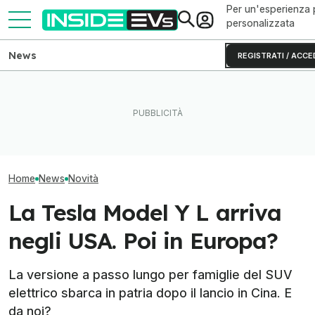
Per un'esperienza 
personalizzata
News
REGISTRATI / ACCE
Questa BMW si ricarica con
Il nuovo camper 
Quanto costa la Hyundai da
il Sole e produce energia in
Nissan ha 657 
650 CV
più
autonomia
Home
News
Novità
La Tesla Model Y L arriva
negli USA. Poi in Europa?
La versione a passo lungo per famiglie del SUV
elettrico sbarca in patria dopo il lancio in Cina. E
da noi?