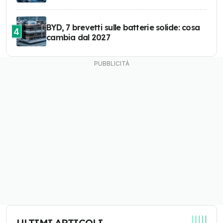
BYD, 7 brevetti sulle batterie solide: cosa
4
cambia dal 2027
ULTIMI ARTICOLI