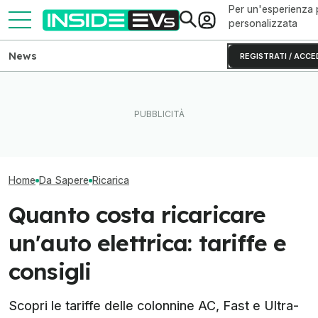
Per un'esperienza 
personalizzata
News
REGISTRATI / ACCE
Il confronto tra le tariffe di
Perché le batterie allo zinco
Bonus wallbox 
ricarica dell’auto elettrica
si rovinano (e come evitarlo)
di ricarica: com
Home
Da Sapere
Ricarica
Quanto costa ricaricare
un'auto elettrica: tariffe e
consigli
Scopri le tariffe delle colonnine AC, Fast e Ultra-