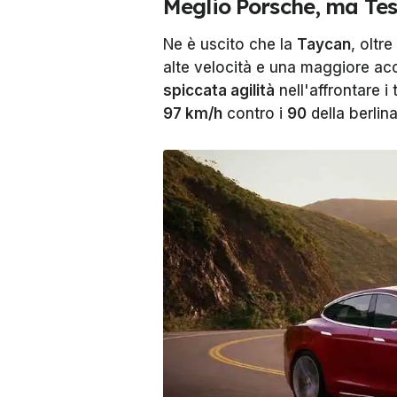
Meglio Porsche, ma Tesl
Ne è uscito che la
Taycan
, oltr
alte velocità e una maggiore ac
spiccata agilità
nell'affrontare i
97 km/h
contro i
90
della berlin