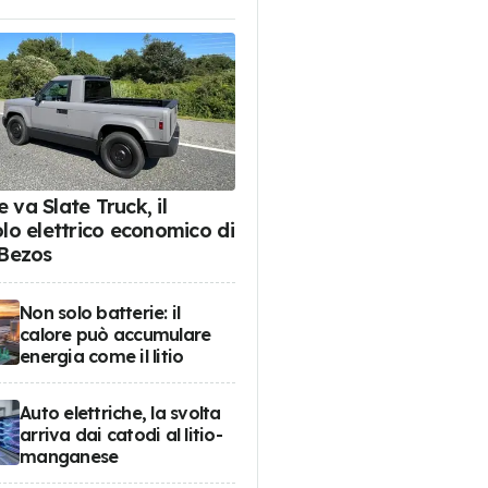
 va Slate Truck, il
olo elettrico economico di
 Bezos
Non solo batterie: il
calore può accumulare
energia come il litio
Auto elettriche, la svolta
arriva dai catodi al litio-
manganese