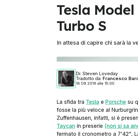
Tesla Model
Turbo S
In attesa di capire chi sarà la 
Di
: Steven Loveday
Tradotto da
:
Francesco Baro
16 Ott 2019
alle
15:00
La sfida tra
Tesla
e
Porsche
su qu
fosse la più veloce al Nurburgrin
Zuffenhausen, infatti, si è prese
Taycan
in preserie
(non si sa an
fermato il cronometro a 7'42". 