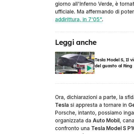
giorno all'Inferno Verde, è torna
ufficiale. Ma affermando di pote
addirittura, in 7'05"
.
Leggi anche
Tesla Model S, Il v
del guasto al Ring
Ora, dichiarazioni a parte, la sf
Tesla
si appresta a tornare in
G
Porsche, intanto, possiamo inga
organizzata da
Auto Mobil
, can
confronto una
Tesla Model S P