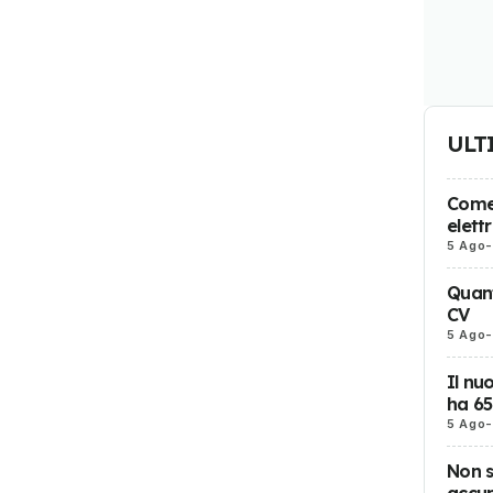
ULT
Come 
elett
5 Ago
-
Quant
CV
5 Ago
-
Il nu
ha 6
5 Ago
-
Non s
accum