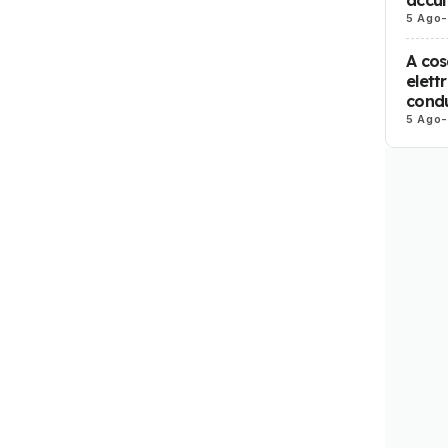
5 Ago
-
A cos
elett
cond
5 Ago
-