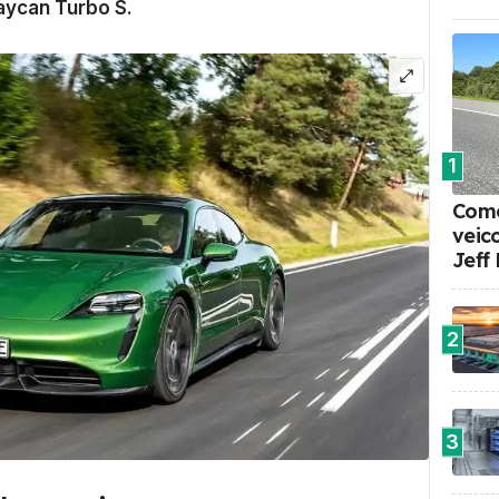
aycan Turbo S
.
1
Come
veic
Jeff
2
3