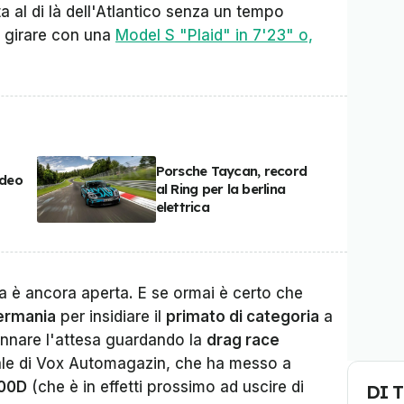
ta al di là dell'Atlantico senza un tempo
r girare con una
Model S "Plaid" in 7'23" o,
Porsche Taycan, record
ideo
al Ring per la berlina
elettrica
ida è ancora aperta. E se ormai è certo che
ermania
per insidiare il
primato di categoria
a
nnare l'attesa guardando la
drag race
ale di Vox Automagazin, che ha messo a
100D
(che è in effetti prossimo ad uscire di
DI 