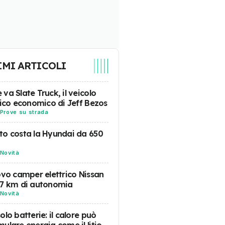
IMI ARTICOLI
va Slate Truck, il veicolo
rico economico di Jeff Bezos
Prove su strada
o costa la Hyundai da 650
Novità
ovo camper elettrico Nissan
57 km di autonomia
Novità
olo batterie: il calore può
ulare energia come il litio