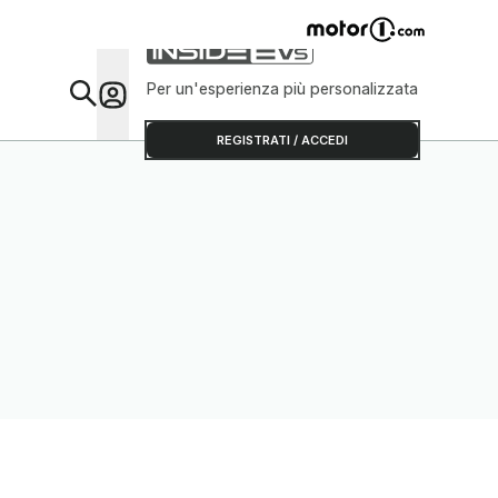
Per un'esperienza più personalizzata
Da Sap
REGISTRATI / ACCEDI