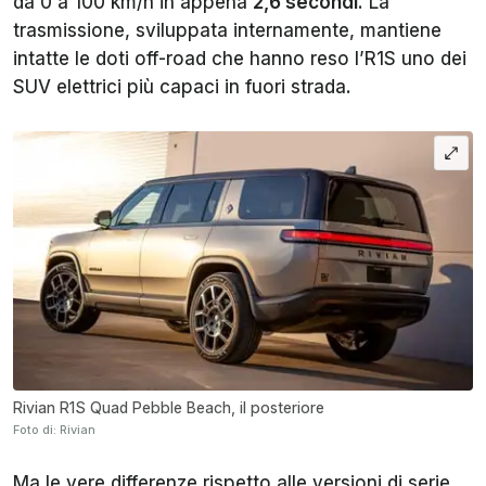
da 0 a 100 km/h in appena
2,6 secondi
. La
trasmissione, sviluppata internamente, mantiene
intatte le doti off-road che hanno reso l’R1S uno dei
SUV elettrici più capaci in fuori strada.
Rivian R1S Quad Pebble Beach, il posteriore
Foto di: Rivian
Ma le vere differenze rispetto alle versioni di serie