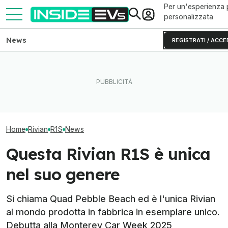
Per un'esperienza 
personalizzata
News
REGISTRATI / ACCE
La Rivian R2 è un successo:
Questa BMW si ricarica con
L'autonomia real
arriva il secondo turno
il Sole e produce energia in
R2 testato fino 
produttivo
più
batteria
Home
Rivian
R1S
News
Questa Rivian R1S è unica
nel suo genere
Si chiama Quad Pebble Beach ed è l'unica Rivian
al mondo prodotta in fabbrica in esemplare unico.
Debutta alla Monterey Car Week 2025