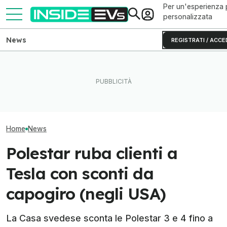
Per un'esperienza 
personalizzata
News
REGISTRATI / ACCE
L'autonomia reale del Rivian
Ho guidato una 
R2 testato fino allo 0% di
Perché le batterie allo zinco
S originale (e 
batteria
si rovinano (e come evitarlo)
invecchiata)
Home
News
Polestar ruba clienti a
Tesla con sconti da
capogiro (negli USA)
La Casa svedese sconta le Polestar 3 e 4 fino a