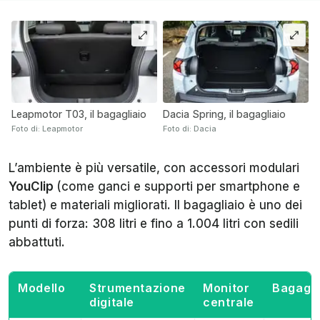
Leapmotor T03, il bagagliaio
Dacia Spring, il bagagliaio
Foto di: Leapmotor
Foto di: Dacia
L’ambiente è più versatile, con accessori modulari
YouClip
(come ganci e supporti per smartphone e
tablet) e materiali migliorati. Il bagagliaio è uno dei
punti di forza: 308 litri e fino a 1.004 litri con sedili
abbattuti.
Modello
Strumentazione
Monitor
Bagagli
digitale
centrale