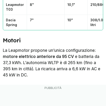
Leapmotor
8"
10,1"
210/880 l
T03
Dacia
7"
10"
308/1.00
Spring
litri
Motori
La Leapmotor propone un’unica configurazione:
motore elettrico anteriore da 95 CV
e batteria da
37,3 kWh. L’autonomia WLTP è di 265 km (fino a
395 km in città). La ricarica arriva a 6,6 kW in AC e
45 kW in DC.