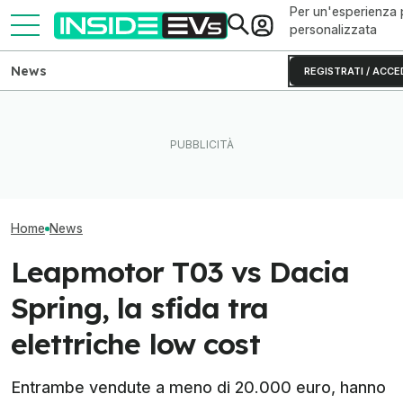
Per un'esperienza 
personalizzata
News
REGISTRATI / ACCE
Volkswagen punta sui chip
Questa BMW si ricarica con
Il Danubio ai mi
SiC per le auto elettriche
il Sole e produce energia in
ginocchio il nuc
cinesi
più
europeo
Home
News
Leapmotor T03 vs Dacia
Spring, la sfida tra
elettriche low cost
Entrambe vendute a meno di 20.000 euro, hanno