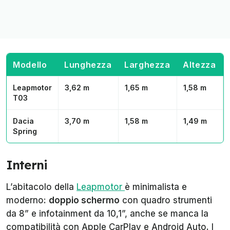
Modello
Lunghezza
Larghezza
Altezza
Leapmotor
3,62 m
1,65 m
1,58 m
T03
Dacia
3,70 m
1,58 m
1,49 m
Spring
Interni
L’abitacolo della
Leapmotor
è minimalista e
moderno:
doppio schermo
con quadro strumenti
da 8” e infotainment da 10,1”, anche se manca la
compatibilità con Apple CarPlay e Android Auto. I