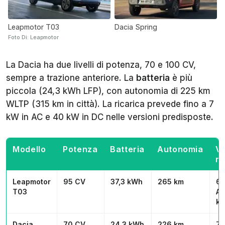
Leapmotor T03
Dacia Spring
Foto Di: Leapmotor
La Dacia ha due livelli di potenza, 70 e 100 CV,
sempre a trazione anteriore. La
batteria
è più
piccola (24,3 kWh LFP), con autonomia di 225 km
WLTP (315 km in città). La ricarica prevede fino a 7
kW in AC e 40 kW in DC nelle versioni predisposte.
Modello
Potenza
Batteria
Autonomia
Ve
ri
Leapmotor
95 CV
37,3 kWh
265 km
6,
T03
AC
k
Dacia
70 CV
24,3 kWh
226 km
7 