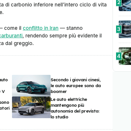
2
 di carbonio inferiore nell’intero ciclo di vita
ne.
 — come il
conflitto in Iran
— stanno
3
carburanti
, rendendo sempre più evidente il
za dal greggio.
4
auto
Secondo i giovani cinesi,
le auto europee sono da
0 V
boomer
Le auto elettriche
 sono
mantengono più
otori
autonomia del previsto:
lo studio