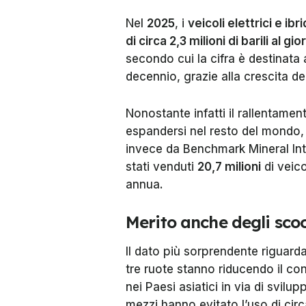
Nel
2025
, i
veicoli elettrici e ibri
di circa 2,3 milioni di barili al gio
secondo cui la cifra è destinata 
decennio, grazie alla crescita del
Nonostante infatti il rallentament
espandersi nel resto del mondo, s
invece da
Benchmark Mineral Int
stati venduti
20,7 milioni
di veico
annua.
Merito anche degli sco
Il dato più sorprendente riguarda
tre ruote stanno riducendo il con
nei Paesi asiatici in via di svil
mezzi hanno evitato l’uso di circa 