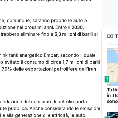
.
che, comunque, saranno proprio le auto a
duzione nei prossimi anni. Entro il
2030
, i
 potrebbero eliminare fino a
5,3 milioni di barili
al
DI 
think tank energetico
Ember
, secondo il quale
o evitato il consumo di circa 1,7 milioni di barili
il
70% delle esportazioni petrolifere dell’Iran
.
1
Tutte
in I
sono
 riduzione del consumo di petrolio porta
salute pubblica. Anche considerando le emissioni
 e alla generazione di elettricità, le auto