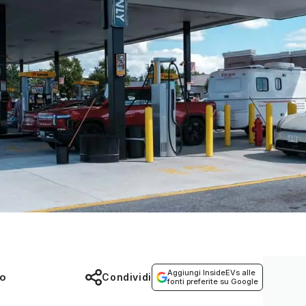
Aggiungi InsideEVs alle
co
Condividi
fonti preferite su Google