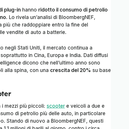
di plug-in
hanno
ridotto il consumo di petrolio
rno
. Lo rivela un’analisi di
BloombergNEF
,
a più che raddoppiare entro la fine del
le vendite di auto a batterie.
o negli Stati Uniti, il mercato continua a
oprattutto in Cina, Europa e India. Dati diffusi
elligence
dicono che nell’ultimo anno sono
li alla spina, con una
crescita del 20%
su base
oter
 i mezzi più piccoli:
scooter
e veicoli a due e
sumo di petrolio più delle auto, in particolare
uppo. Stando di nuovo a
BloombergNEF
, questi
1,1 milioni di barili al giorno, contro i circa