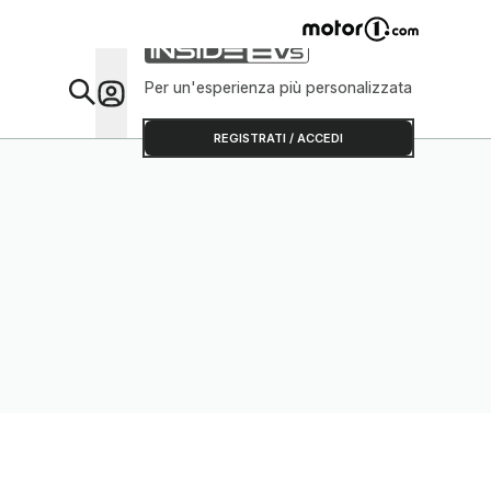
Per un'esperienza più personalizzata
Da Sap
REGISTRATI / ACCEDI