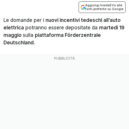
Aggiungi InsideEVs alle
fonti preferite su Google
Le domande per i
nuovi incentivi tedeschi all’auto
elettrica
potranno essere depositate da
martedì 19
maggio
sulla
piattaforma
Förderzentrale
Deutschland
.