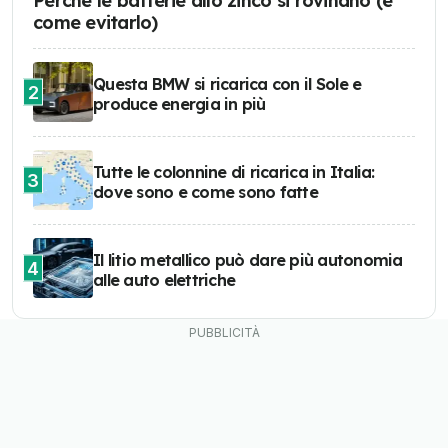
Perché le batterie allo zinco si rovinano (e
come evitarlo)
Questa BMW si ricarica con il Sole e
2
produce energia in più
Tutte le colonnine di ricarica in Italia:
3
dove sono e come sono fatte
Il litio metallico può dare più autonomia
4
alle auto elettriche