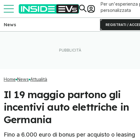
Per un'esperienza 
personalizzata
News
REGISTRATI / ACCE
Volkswagen punta sui chip
Il Danubio ai mi
SiC per le auto elettriche
Perché le batterie allo zinco
ginocchio il nuc
cinesi
si rovinano (e come evitarlo)
europeo
Home
News
Attualità
Il 19 maggio partono gli
incentivi auto elettriche in
Germania
Fino a 6.000 euro di bonus per acquisto o leasing