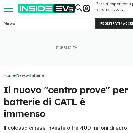
Per un'esperienza 
personalizzata
News
REGISTRATI / ACCE
CATL e BYD hanno in mano
Tutte le colonnine di ricarica
Il litio metallic
metà delle batterie per auto
in Italia: dove sono e come
autonomia alle 
elettriche
sono fatte
elettriche
Home
News
Batterie
Il nuovo "centro prove" per
batterie di CATL è
immenso
Il colosso cinese investe oltre 400 milioni di euro